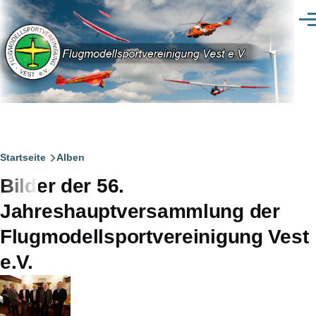
Direkt zum Inhalt
Men
Pfadnavigation
Startseite
Alben
Bilder der 56.
Jahreshauptversammlung der
Flugmodellsportvereinigung Vest
e.V.