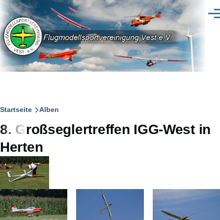
Direkt zum Inhalt
Men
Pfadnavigation
Startseite
Alben
8. Großseglertreffen IGG-West in
Herten