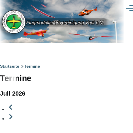
Direkt zum Inhalt
Men
Pfadnavigation
Startseite
Termine
Termine
Juli 2026
Vorherige
Seitennummerierung
Weiter